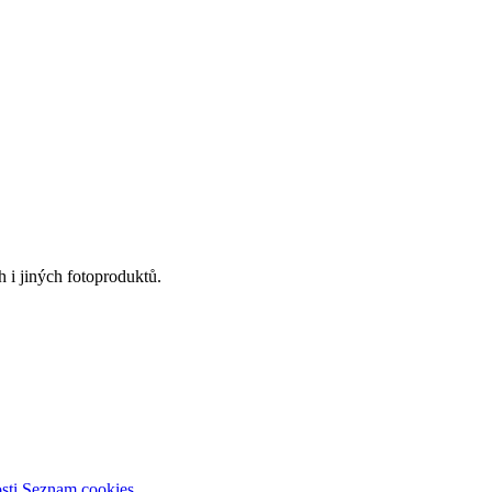
 i jiných fotoproduktů.
sti
Seznam cookies