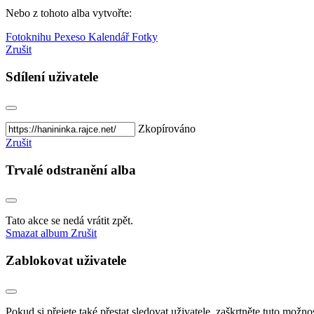
Nebo z tohoto alba vytvořte:
Fotoknihu
Pexeso
Kalendář
Fotky
Zrušit
Sdílení uživatele
Zkopírováno
Zrušit
Trvalé odstranění alba
Tato akce se nedá vrátit zpět.
Smazat album
Zrušit
Zablokovat uživatele
Pokud si přejete také přestat sledovat uživatele, zaškrtněte tuto možnos