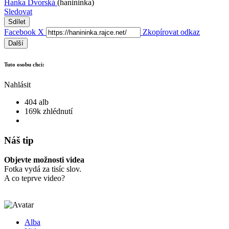
Hanka Dvorská
(hanininka)
Sledovat
Sdílet
Facebook
X
Zkopírovat odkaz
Další
Tuto osobu chci:
Nahlásit
404 alb
169k zhlédnutí
Náš tip
Objevte možnosti videa
Fotka vydá za tisíc slov.
A co teprve video?
Alba