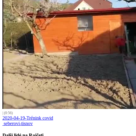
| (0:56)
2020-04-19-Trénink covid
seberovi-tisnov
Další lidé na Rajčeti