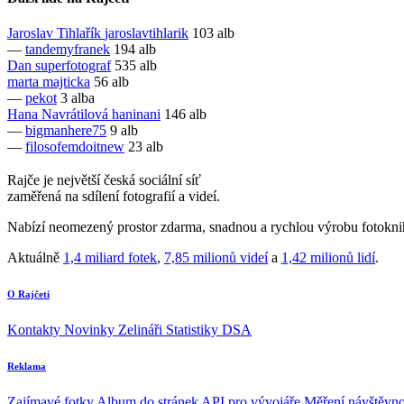
Jaroslav Tihlařík
jaroslavtihlarik
103 alb
—
tandemyfranek
194 alb
Dan
superfotograf
535 alb
marta
majticka
56 alb
—
pekot
3 alba
Hana Navrátilová
haninani
146 alb
—
bigmanhere75
9 alb
—
filosofemdoitnew
23 alb
Rajče je největší česká sociální síť
zaměřená na sdílení fotografií a videí.
Nabízí neomezený prostor zdarma, snadnou a rychlou výrobu fotoknih
Aktuálně
1,4 miliard fotek
,
7,85 milionů videí
a
1,42 milionů lidí
.
O Rajčeti
Kontakty
Novinky
Zelináři
Statistiky DSA
Reklama
Zajímavé fotky
Album do stránek
API pro vývojáře
Měření návštěvno